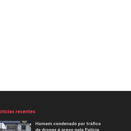
otícias recentes
Homem condenado por tráfico
de drogas é preso pela Polícia