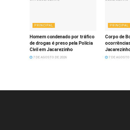
PRINCIPAL
PRINCIPAL
Homem condenado por tráfico
Corpo de B
de drogas é preso pela Polícia
ocorrência
Civil em Jacarezinho
Jacarezinh
7 DE AGOSTO DE 2026
7 DE AGOSTO 