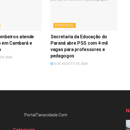
PRINCIPAL
ombeiros atende
Secretaria da Educação do
s em Cambará e
Paraná abre PSS com 4 mil
o
vagas para professores e
pedagogos
DE 2026
6 DE AGOSTO DE 2026
N
PortalTanacidade.Com
Categoria