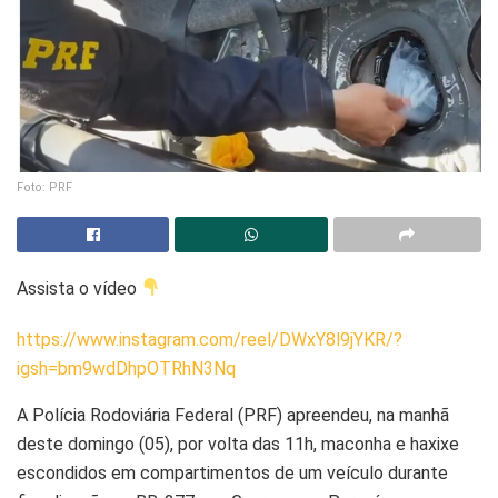
Foto: PRF
Assista o vídeo
https://www.instagram.com/reel/DWxY8l9jYKR/?
igsh=bm9wdDhpOTRhN3Nq
A Polícia Rodoviária Federal (PRF) apreendeu, na manhã
deste domingo (05), por volta das 11h, maconha e haxixe
escondidos em compartimentos de um veículo durante