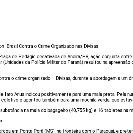
n Brasil Contra o Crime Organizado nas Divisas
raça de Pedágio desativada de Andira/PR, ação conjunta entre 
r (Unidades da Polícia Militar do Paraná) resultou na apreensão 
tra o crime organizado – Divisas, durante a abordagem a um ôni
 faro Arius indicou positivamente para uma mala preta. Pela num
or do coletivo e apontou também para uma mochila verde, que es
 substância na mala do bagageiro (40,755 kg) e 16 tabletes na m
a.
a em Ponta Porã (MS), na fronteira com o Paraguai, e pretendia