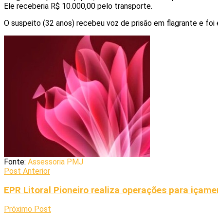
Ele receberia R$ 10.000,00 pelo transporte.
O suspeito (32 anos) recebeu voz de prisão em flagrante e foi 
Fonte:
Assessoria PMJ
Post Anterior
EPR Litoral Pioneiro realiza operações para içam
Próximo Post