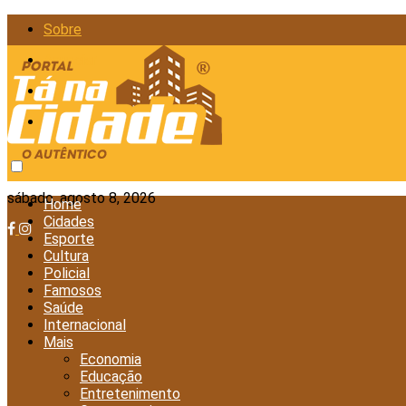
Sobre
Anunciar
Política de Privacidade
Contato
sábado, agosto 8, 2026
Home
Cidades
Esporte
Cultura
Policial
Famosos
Saúde
Internacional
Mais
Economia
Educação
Entretenimento