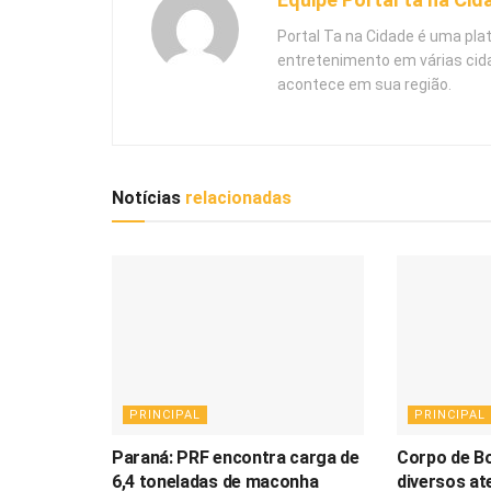
Portal Ta na Cidade é uma pla
entretenimento em várias cid
acontece em sua região.
Notícias
relacionadas
PRINCIPAL
PRINCIPAL
Paraná: PRF encontra carga de
Corpo de B
6,4 toneladas de maconha
diversos a