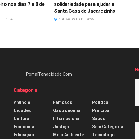
iro nos dias 7 e 8 de
solidariedade para ajudar a
Santa Casa de Jacarezinho
DE 2026
7 DE AGOSTO DE 2026
N
PortalTanacidade.Com
Categoria
Anúncio
Famosos
Política
Cidades
Gastronomia
Principal
Cultura
Internacional
Saúde
Economia
Justiça
Sem Categoria
Educação
Meio Ambiente
Tecnologia