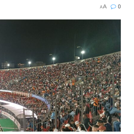
A
0
A