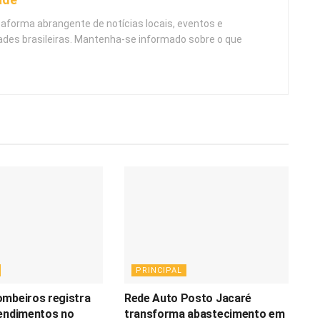
taforma abrangente de notícias locais, eventos e
ades brasileiras. Mantenha-se informado sobre o que
PRINCIPAL
ombeiros registra
Rede Auto Posto Jacaré
tendimentos no
transforma abastecimento em