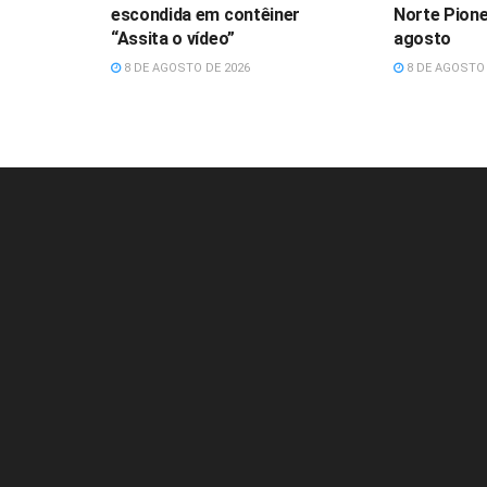
escondida em contêiner
Norte Pione
“Assita o vídeo”
agosto
8 DE AGOSTO DE 2026
8 DE AGOSTO 