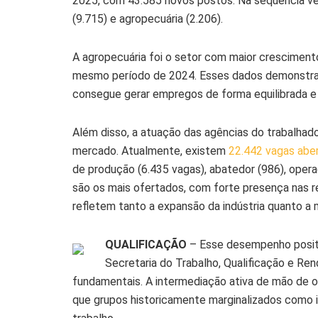
2025, com 43.585 novos postos. Na sequência vem
(9.715) e agropecuária (2.206).
A agropecuária foi o setor com maior crescimen
mesmo período de 2024. Esses dados demonstram 
consegue gerar empregos de forma equilibrada e
Além disso, a atuação das agências do trabalhado
mercado. Atualmente, existem
22.442 vagas abe
de produção (6.435 vagas), abatedor (986), opera
são os mais ofertados, com forte presença nas re
refletem tanto a expansão da indústria quanto a
QUALIFICAÇÃO
– Esse desempenho positi
Secretaria do Trabalho, Qualificação e Re
fundamentais. A intermediação ativa de mão de ob
que grupos historicamente marginalizados como 