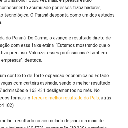
e profissional. Cada vez mais, empresas estão
 conhecimento acumulado por esses trabalhadores,
ção tecnológica. O Paraná desponta como um dos estados
.
nda do Paraná, Do Carmo, o avanço é resultado direto de
pação com essa faixa etária. “Estamos mostrando que o
ivo precioso. Valorizar esses profissionais é também
s empresas”, destaca.
 um contexto de forte expansão econômica no Estado.
 vagas com carteira assinada, sendo o melhor resultado
297 admissões e 163.431 desligamentos no mês. No
egos formais, o
terceiro melhor resultado do País
, atrás
24.182).
 melhor resultado no acumulado de janeiro a maio de