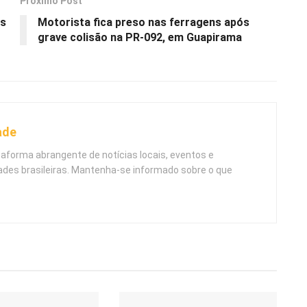
Próximo Post
Os
Motorista fica preso nas ferragens após
grave colisão na PR-092, em Guapirama
ade
taforma abrangente de notícias locais, eventos e
ades brasileiras. Mantenha-se informado sobre o que