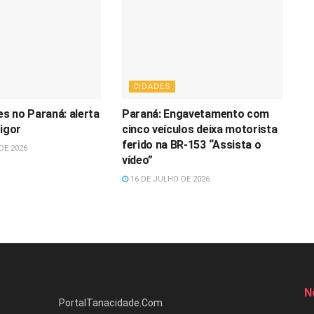
CIDADES
s no Paraná: alerta
Paraná: Engavetamento com
vigor
cinco veículos deixa motorista
ferido na BR-153 “Assista o
DE 2026
vídeo”
16 DE JULHO DE 2026
N
PortalTanacidade.Com