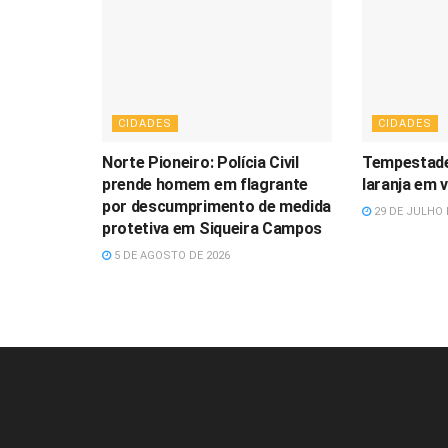
CIDADES
CIDADES
Norte Pioneiro: Polícia Civil
Tempestade
prende homem em flagrante
laranja em 
por descumprimento de medida
29 DE JULHO 
protetiva em Siqueira Campos
5 DE AGOSTO DE 2026