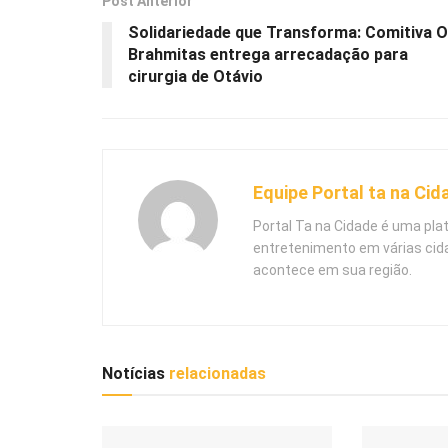
Post Anterior
Solidariedade que Transforma: Comitiva 
Brahmitas entrega arrecadação para
cirurgia de Otávio
Equipe Portal ta na Cid
Portal Ta na Cidade é uma pla
entretenimento em várias cid
acontece em sua região.
Notícias
relacionadas