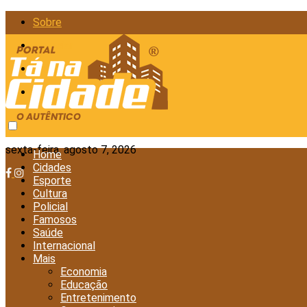
Sobre
Anunciar
Política de Privacidade
Contato
sexta-feira, agosto 7, 2026
Home
Cidades
Esporte
Cultura
Policial
Famosos
Saúde
Internacional
Mais
Economia
Educação
Entretenimento