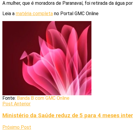
A mulher, que é moradora de Paranavaí, foi retirada da água 
Leia a
matéria completa
no Portal GMC Online
Fonte:
Banda B com GMC Online
Post Anterior
Ministério da Saúde reduz de 5 para 4 meses inter
Próximo Post