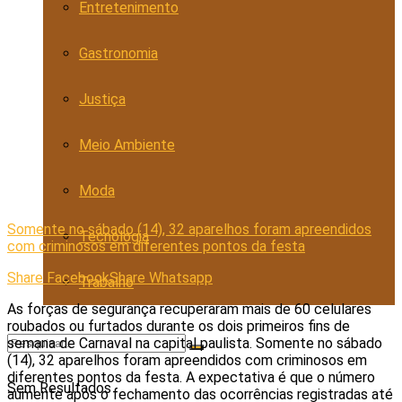
Entretenimento
Gastronomia
Justiça
Meio Ambiente
Moda
Somente no sábado (14), 32 aparelhos foram apreendidos
Tecnologia
com criminosos em diferentes pontos da festa
Share Facebook
Share Whatsapp
Trabalho
As forças de segurança recuperaram mais de 60 celulares
roubados ou furtados durante os dois primeiros fins de
semana de Carnaval na capital paulista. Somente no sábado
(14), 32 aparelhos foram apreendidos com criminosos em
diferentes pontos da festa. A expectativa é que o número
Sem Resultados
aumente após o fechamento das ocorrências registradas até