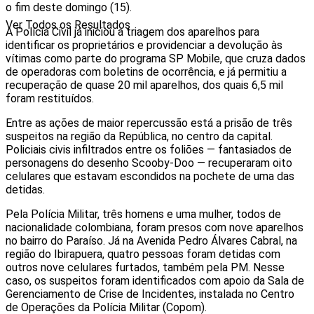
o fim deste domingo (15).
Ver Todos os Resultados
A Polícia Civil já iniciou a triagem dos aparelhos para
identificar os proprietários e providenciar a devolução às
vítimas como parte do programa SP Mobile, que cruza dados
de operadoras com boletins de ocorrência, e já permitiu a
recuperação de quase 20 mil aparelhos, dos quais 6,5 mil
foram restituídos.
Entre as ações de maior repercussão está a prisão de três
suspeitos na região da República, no centro da capital.
Policiais civis infiltrados entre os foliões — fantasiados de
personagens do desenho Scooby-Doo — recuperaram oito
celulares que estavam escondidos na pochete de uma das
detidas.
Pela Polícia Militar, três homens e uma mulher, todos de
nacionalidade colombiana, foram presos com nove aparelhos
no bairro do Paraíso. Já na Avenida Pedro Álvares Cabral, na
região do Ibirapuera, quatro pessoas foram detidas com
outros nove celulares furtados, também pela PM. Nesse
caso, os suspeitos foram identificados com apoio da Sala de
Gerenciamento de Crise de Incidentes, instalada no Centro
de Operações da Polícia Militar (Copom).