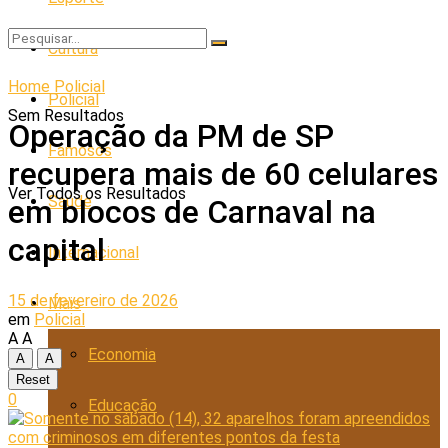
Cultura
Home
Policial
Policial
Sem Resultados
Operação da PM de SP
Famosos
recupera mais de 60 celulares
Ver Todos os Resultados
Saúde
em blocos de Carnaval na
capital
Internacional
15 de fevereiro de 2026
Mais
em
Policial
A
A
Economia
A
A
Reset
0
Educação