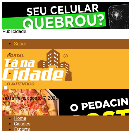
Publicidade
Sobre
Anunciar
Política de Privacidade
Contato
sexta-feira, agosto 7, 2026
Home
Cidades
Esporte