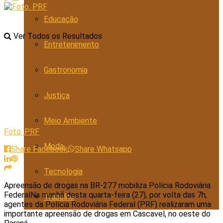
Educação
Ver Todos os Resultados
Entretenimento
Gastronomia
Justiça
Meio Ambiente
Foto: PRF
Moda
Share Facebook
Share Whatsapp
Tecnologia
Apreensão de drogas na BR-277 mobiliza Polícia Rodoviária
FederalNa manhã desta quarta-feira (27), por volta das 7h,
Trabalho
agentes da Polícia Rodoviária Federal (PRF) realizaram uma
importante apreensão de drogas em Cascavel, no oeste do