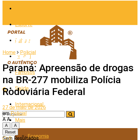
Cidades
Esporte
Cultura
Home
Policial
Policial
Paraná: Apreensão de drogas
Famosos
na BR-277 mobiliza Polícia
Saúde
Rodoviária Federal
Internacional
27 de maio de 2026
em
Policial
A
A
Mais
A
A
Reset
Economia
0
Sem Resultados