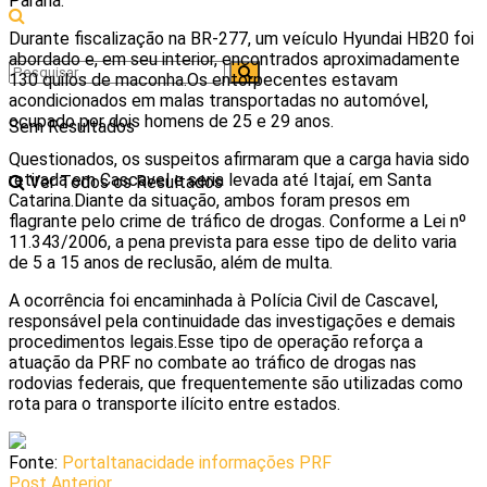
Paraná.
Durante fiscalização na BR-277, um veículo Hyundai HB20 foi
abordado e, em seu interior, encontrados aproximadamente
130 quilos de maconha.Os entorpecentes estavam
acondicionados em malas transportadas no automóvel,
ocupado por dois homens de 25 e 29 anos.
Sem Resultados
Questionados, os suspeitos afirmaram que a carga havia sido
retirada em Cascavel e seria levada até Itajaí, em Santa
Ver Todos os Resultados
Catarina.Diante da situação, ambos foram presos em
flagrante pelo crime de tráfico de drogas. Conforme a Lei nº
11.343/2006, a pena prevista para esse tipo de delito varia
de 5 a 15 anos de reclusão, além de multa.
A ocorrência foi encaminhada à Polícia Civil de Cascavel,
responsável pela continuidade das investigações e demais
procedimentos legais.Esse tipo de operação reforça a
atuação da PRF no combate ao tráfico de drogas nas
rodovias federais, que frequentemente são utilizadas como
rota para o transporte ilícito entre estados.
Fonte:
Portaltanacidade informações PRF
Post Anterior