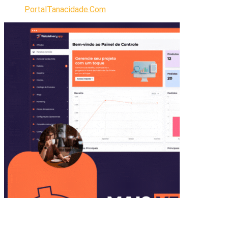
PortalTanacidade.Com