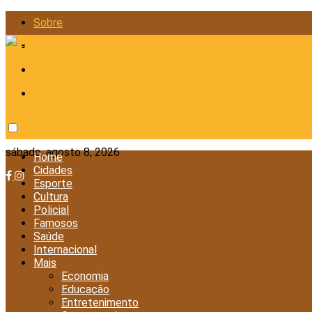
Sobre
Anunciar
Política de Privacidade
Contato
sábado, agosto 8, 2026
Home
Cidades
Esporte
Cultura
Policial
Famosos
Saúde
Internacional
Mais
Economia
Educação
Entretenimento