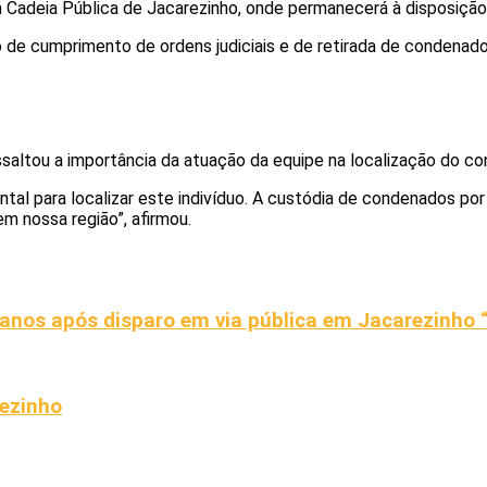
à
Cadeia Pública de Jacarezinho
, onde permanecerá à disposição
o de
cumprimento de ordens judiciais
e de retirada de condenados
saltou a importância da atuação da equipe na localização do c
al para localizar este indivíduo. A custódia de condenados por 
m nossa região”, afirmou.
 anos após disparo em via pública em Jacarezinho “
rezinho