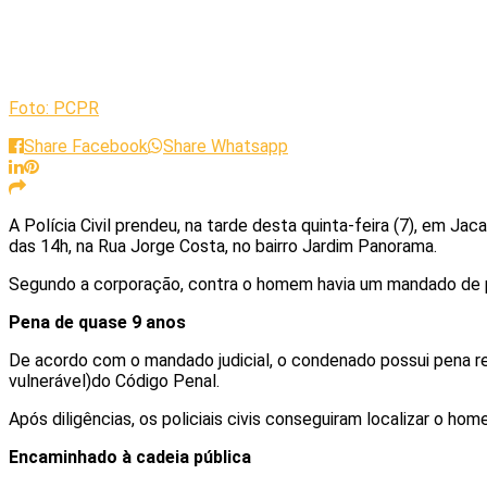
Foto: PCPR
Share Facebook
Share Whatsapp
A
Polícia Civil
prendeu, na tarde desta
quinta-feira (7)
, em
Jaca
das
14h
, na
Rua Jorge Costa
, no bairro
Jardim Panorama
.
Segundo a corporação, contra o homem havia um
mandado de p
Pena de quase 9 anos
De acordo com o mandado judicial, o condenado possui
pena r
vulnerável)
do Código Penal.
Após diligências, os policiais civis conseguiram localizar o ho
Encaminhado à cadeia pública