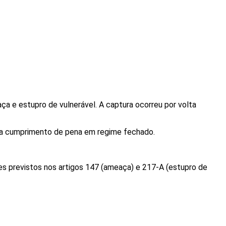
aça
e
estupro de vulnerável
. A captura ocorreu por volta
ra cumprimento de pena em
regime fechado
.
es previstos nos artigos
147 (ameaça)
e
217-A (estupro de