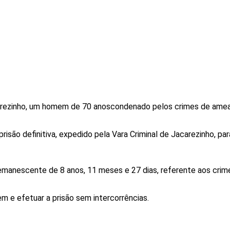
rezinho
, um homem de
70 anos
condenado pelos crimes de
ame
risão definitiva
, expedido pela
Vara Criminal de Jacarezinho
, pa
emanescente de 8 anos, 11 meses e 27 dias
, referente aos crim
mem e efetuar a prisão sem intercorrências.