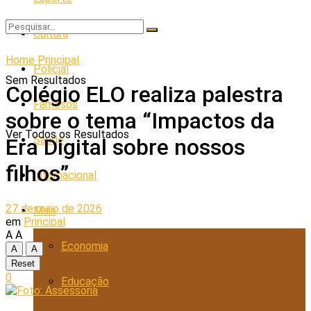
Cultura
Home
Principal
Policial
Sem Resultados
Colégio ELO realiza palestra
Famosos
sobre o tema “Impactos da
Ver Todos os Resultados
Saúde
Era Digital sobre nossos
filhos”
Internacional
27 de maio de 2026
Mais
em
Principal
A
A
Economia
A
A
Reset
0
Educação