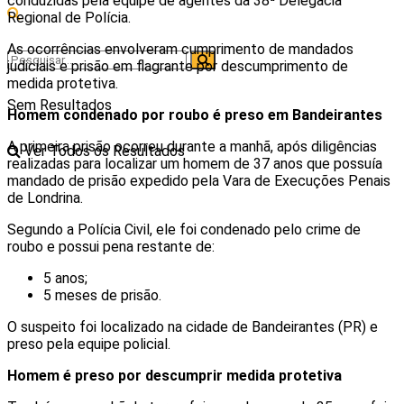
conduzidas pela equipe de agentes da 38ª Delegacia
Regional de Polícia.
As ocorrências envolveram cumprimento de mandados
judiciais e prisão em flagrante por descumprimento de
medida protetiva.
Sem Resultados
Homem condenado por roubo é preso em Bandeirantes
A primeira prisão ocorreu durante a manhã, após diligências
Ver Todos os Resultados
realizadas para localizar um homem de 37 anos que possuía
mandado de prisão expedido pela Vara de Execuções Penais
de Londrina.
Segundo a Polícia Civil, ele foi condenado pelo crime de
roubo e possui pena restante de:
5 anos;
5 meses de prisão.
O suspeito foi localizado na cidade de Bandeirantes (PR) e
preso pela equipe policial.
Homem é preso por descumprir medida protetiva