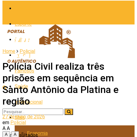
Cidades
Esporte
Cultura
Home
Policial
Policial
Polícia Civil realiza três
Famosos
prisões em sequência em
Saúde
Santo Antônio da Platina e
região
Internacional
27 de maio de 2026
Mais
em
Policial
A
A
Economia
A
A
Sem Resultados