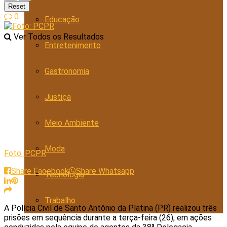
Reset
0
Educação
Ver Todos os Resultados
Entretenimento
Gastronomia
Justiça
Meio Ambiente
Moda
Foto: PCPR
Share Facebook
Share Whatsapp
Tecnologia
Trabalho
A Polícia Civil de Santo Antônio da Platina (PR) realizou três
prisões em sequência durante a terça-feira (26), em ações