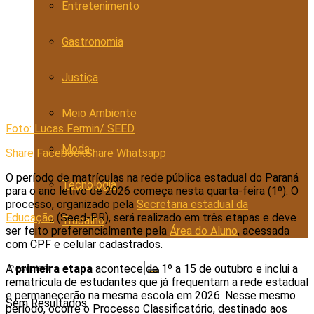
Entretenimento
Gastronomia
Justiça
Meio Ambiente
Foto: Lucas Fermin/ SEED
Moda
Share Facebook
Share Whatsapp
O período de matrículas na rede pública estadual do Paraná
Tecnologia
para o ano letivo de 2026 começa nesta quarta-feira (1º). O
processo, organizado pela
Secretaria estadual da
Educação
(Seed-PR), será realizado em três etapas e deve
Trabalho
ser feito preferencialmente pela
Área do Aluno
, acessada
com CPF e celular cadastrados.
A
primeira etapa
acontece de 1º a 15 de outubro e inclui a
rematrícula de estudantes que já frequentam a rede estadual
e permanecerão na mesma escola em 2026. Nesse mesmo
Sem Resultados
período, ocorre o Processo Classificatório, destinado aos