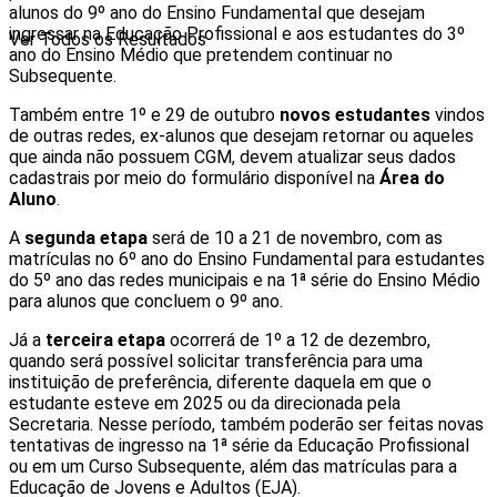
alunos do 9º ano do Ensino Fundamental que desejam
ingressar na Educação Profissional e aos estudantes do 3º
Ver Todos os Resultados
ano do Ensino Médio que pretendem continuar no
Subsequente.
Também entre 1º e 29 de outubro
novos estudantes
vindos
de outras redes, ex-alunos que desejam retornar ou aqueles
que ainda não possuem CGM, devem atualizar seus dados
cadastrais por meio do formulário disponível na
Área do
Aluno
.
A
segunda etapa
será de 10 a 21 de novembro, com as
matrículas no 6º ano do Ensino Fundamental para estudantes
do 5º ano das redes municipais e na 1ª série do Ensino Médio
para alunos que concluem o 9º ano.
Já a
terceira etapa
ocorrerá de 1º a 12 de dezembro,
quando será possível solicitar transferência para uma
instituição de preferência, diferente daquela em que o
estudante esteve em 2025 ou da direcionada pela
Secretaria. Nesse período, também poderão ser feitas novas
tentativas de ingresso na 1ª série da Educação Profissional
ou em um Curso Subsequente, além das matrículas para a
Educação de Jovens e Adultos (EJA).