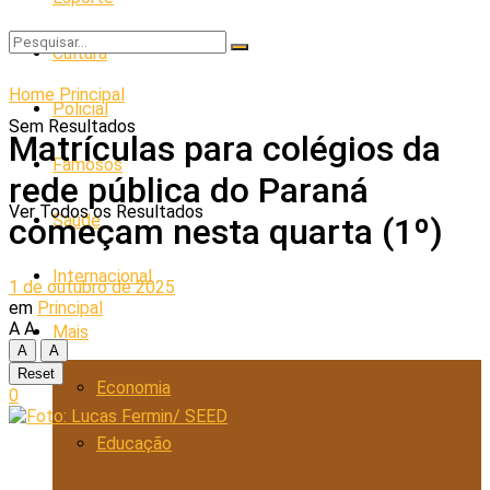
Cultura
Home
Principal
Policial
Sem Resultados
Matrículas para colégios da
Famosos
rede pública do Paraná
Ver Todos os Resultados
Saúde
começam nesta quarta (1º)
Internacional
1 de outubro de 2025
em
Principal
A
A
Mais
A
A
Reset
Economia
0
Educação