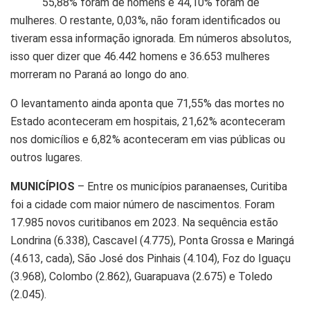
55,88% foram de homens e 44,10% foram de
mulheres. O restante, 0,03%, não foram identificados ou
tiveram essa informação ignorada. Em números absolutos,
isso quer dizer que 46.442 homens e 36.653 mulheres
morreram no Paraná ao longo do ano.
O levantamento ainda aponta que 71,55% das mortes no
Estado aconteceram em hospitais, 21,62% aconteceram
nos domicílios e 6,82% aconteceram em vias públicas ou
outros lugares.
MUNICÍPIOS
– Entre os municípios paranaenses, Curitiba
foi a cidade com maior número de nascimentos. Foram
17.985 novos curitibanos em 2023. Na sequência estão
Londrina (6.338), Cascavel (4.775), Ponta Grossa e Maringá
(4.613, cada), São José dos Pinhais (4.104), Foz do Iguaçu
(3.968), Colombo (2.862), Guarapuava (2.675) e Toledo
(2.045).