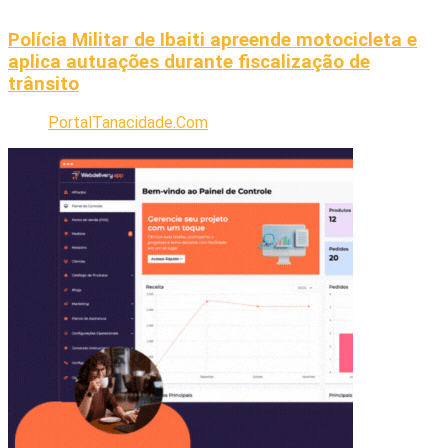
Polícia Militar de Ibaiti apreende motocicleta e
aplica autuações durante fiscalização de
trânsito
PortalTanacidade.Com