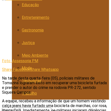
Educação
Entretenimento
Gastronomia
Justiça
Meio Ambiente
Foto: Assessoria PM
Moda
Share Facebook
Share Whatsapp
Na tarde desta quarta-feira (05), policiais militares de
Tecnologia
Tomazina lograram êxito em recuperar uma bicicleta furtada
e prender o autor do crime na rodovia PR-272, sentido
Siqueira Campos.
Trabalho
A equipe, recebeu a informação de que um homem vestindo
calça jeans havia furtado uma bicicleta de marchas, cor rosa,
marca Colli. Imediatamente, os militares iniciaram diligências