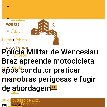
Cidades
Esporte
Cultura
Home
Principal
Policial
Polícia Militar de Wenceslau
Famosos
Braz apreende motocicleta
Saúde
após condutor praticar
manobras perigosas e fugir
Internacional
de abordagem
Mais
30 de outubro de 2025
Economia
em
Principal
Sem Resultados