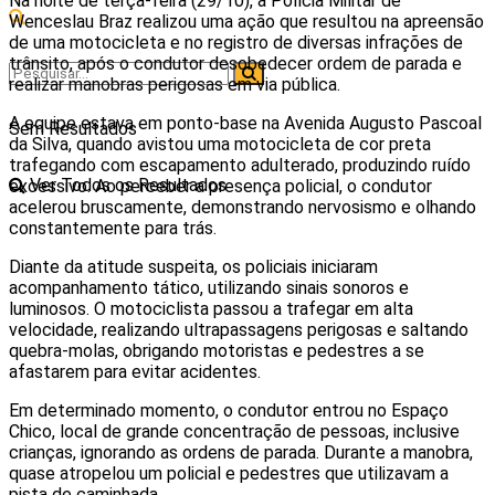
Na noite de terça-feira (29/10), a Polícia Militar de
Wenceslau Braz realizou uma ação que resultou na apreensão
de uma motocicleta e no registro de diversas infrações de
trânsito, após o condutor desobedecer ordem de parada e
realizar manobras perigosas em via pública.
A equipe estava em ponto-base na Avenida Augusto Pascoal
Sem Resultados
da Silva, quando avistou uma motocicleta de cor preta
trafegando com escapamento adulterado, produzindo ruído
Ver Todos os Resultados
excessivo. Ao perceber a presença policial, o condutor
acelerou bruscamente, demonstrando nervosismo e olhando
constantemente para trás.
Diante da atitude suspeita, os policiais iniciaram
acompanhamento tático, utilizando sinais sonoros e
luminosos. O motociclista passou a trafegar em alta
velocidade, realizando ultrapassagens perigosas e saltando
quebra-molas, obrigando motoristas e pedestres a se
afastarem para evitar acidentes.
Em determinado momento, o condutor entrou no Espaço
Chico, local de grande concentração de pessoas, inclusive
crianças, ignorando as ordens de parada. Durante a manobra,
quase atropelou um policial e pedestres que utilizavam a
pista de caminhada.