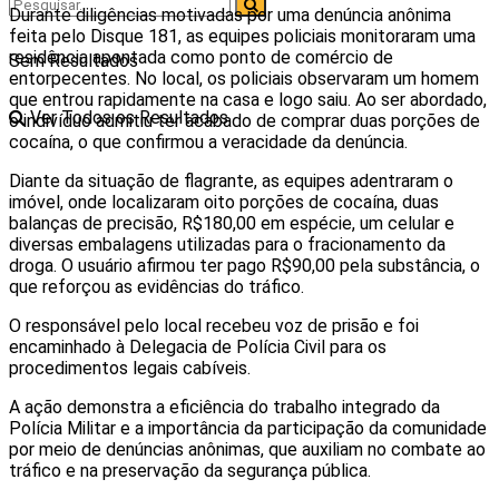
Durante diligências motivadas por uma denúncia anônima
feita pelo Disque 181, as equipes policiais monitoraram uma
residência apontada como ponto de comércio de
Sem Resultados
entorpecentes. No local, os policiais observaram um homem
que entrou rapidamente na casa e logo saiu. Ao ser abordado,
Ver Todos os Resultados
o indivíduo admitiu ter acabado de comprar duas porções de
cocaína, o que confirmou a veracidade da denúncia.
Diante da situação de flagrante, as equipes adentraram o
imóvel, onde localizaram oito porções de cocaína, duas
balanças de precisão, R$180,00 em espécie, um celular e
diversas embalagens utilizadas para o fracionamento da
droga. O usuário afirmou ter pago R$90,00 pela substância, o
que reforçou as evidências do tráfico.
O responsável pelo local recebeu voz de prisão e foi
encaminhado à Delegacia de Polícia Civil para os
procedimentos legais cabíveis.
A ação demonstra a eficiência do trabalho integrado da
Polícia Militar e a importância da participação da comunidade
por meio de denúncias anônimas, que auxiliam no combate ao
tráfico e na preservação da segurança pública.