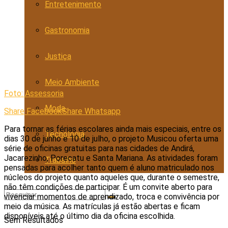
Entretenimento
Gastronomia
Justiça
Meio Ambiente
Foto: Assessoria
Moda
Share Facebook
Share Whatsapp
Para tornar as férias escolares ainda mais especiais, entre os
Tecnologia
dias 30 de junho e 10 de julho, o projeto Musicou oferta uma
série de oficinas gratuitas para nas cidades de Andirá,
Jacarezinho, Porecatu e Santa Mariana. As atividades foram
Trabalho
pensadas para acolher tanto quem é aluno matriculado nos
núcleos do projeto quanto aqueles que, durante o semestre,
não têm condições de participar. É um convite aberto para
vivenciar momentos de aprendizado, troca e convivência por
meio da música. As matrículas já estão abertas e ficam
disponíveis até o último dia da oficina escolhida.
Sem Resultados