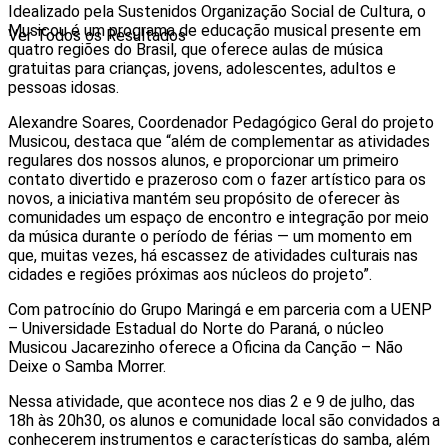
Idealizado pela Sustenidos Organização Social de Cultura, o
Musicou é um programa de educação musical presente em
Ver Todos os Resultados
quatro regiões do Brasil, que oferece aulas de música
gratuitas para crianças, jovens, adolescentes, adultos e
pessoas idosas.
Alexandre Soares, Coordenador Pedagógico Geral do projeto
Musicou, destaca que “além de complementar as atividades
regulares dos nossos alunos, e proporcionar um primeiro
contato divertido e prazeroso com o fazer artístico para os
novos, a iniciativa mantém seu propósito de oferecer às
comunidades um espaço de encontro e integração por meio
da música durante o período de férias — um momento em
que, muitas vezes, há escassez de atividades culturais nas
cidades e regiões próximas aos núcleos do projeto”.
Com patrocínio do Grupo Maringá e em parceria com a UENP
– Universidade Estadual do Norte do Paraná, o núcleo
Musicou Jacarezinho oferece a Oficina da Canção – Não
Deixe o Samba Morrer.
Nessa atividade, que acontece nos dias 2 e 9 de julho, das
18h às 20h30, os alunos e comunidade local são convidados a
conhecerem instrumentos e características do samba, além