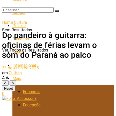
Cultura
Home
Cultura
Policial
Sem Resultados
Do pandeiro à guitarra:
Famosos
oficinas de férias levam o
Ver Todos os Resultados
Saúde
som do Paraná ao palco
Internacional
23 de junho de 2025
em
Cultura
A
A
Mais
A
A
Reset
Economia
0
Educação