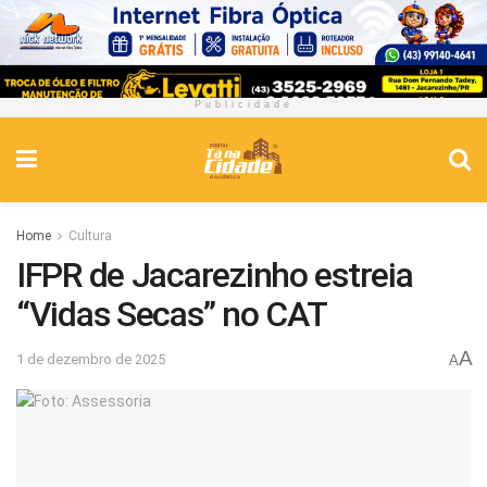
Publicidade
Home
Cultura
IFPR de Jacarezinho estreia
“Vidas Secas” no CAT​
A
1 de dezembro de 2025
A