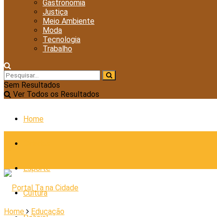
Gastronomia
Justiça
Meio Ambiente
Moda
Tecnologia
Trabalho
Sem Resultados
Ver Todos os Resultados
Home
Cidades
Esporte
Cultura
Home
Educação