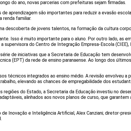
longo do ano, novas parcerias com prefeituras sejam firmadas.
 de aprendizagem são importantes para reduzir a evasão escolar,
 renda familiar.
na descoberta de jovens talentos, na formação da cultura corpor
nte. Isso é muito importante para o aluno. Por outro lado, as 
 a supervisora do Centro de Integração Empresa-Escola (CIEE), Ils
érie de iniciativas que a Secretaria de Educação tem desenvolv
nica (EPT) da rede de ensino paranaense. Ao longo dos últimos a
s técnicos integrados ao ensino médio. A revisão envolveu a pa
balho, elevando as chances de empregabilidade dos estudantes
as regiões do Estado, a Secretaria da Educação investiu no des
is adaptáveis, alinhados aos novos planos de curso, que garante
de Inovação e Inteligência Artificial, Alex Canziani; diretor-pr
.