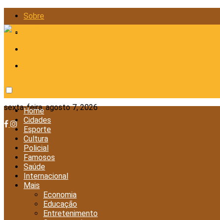
Sobre
Anunciar
Política de Privacidade
Contato
sexta-feira, agosto 7, 2026
Home
Cidades
Esporte
Cultura
Policial
Famosos
Saúde
Internacional
Mais
Economia
Educação
Entretenimento