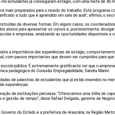
 mil estudantes já conseguiram estágio, com uma meta de 40 mil
ns mais preparados para o mundo do trabalho. Este programa c
nificado a tudo que é aprendido em sala de aula”, afirmou o sec
onstruídas de diversas formas. Em alguns casos, os coordenador
os alunos para apresentar os cursos e, posteriormente, divulgar 
las e empresas, sinalizando as oportunidades disponíveis e o p
bre a importância das experiências de estágio, comportamento 
nal, com passos importantes que devem ser cumpridos para que 
 a escola pública. É extremamente gratificante ver que o empres
cnica pedagógica do Conexão Empregabilidade, Sandra Marim.
odadas de palestras de estudantes que já estão inseridos no m
de experiências.
ação de instituições parceiras. “Oferecemos uma trilha de cap
pe e gestão de tempo”, disse Rafael Delgado, gerente de Negóc
 Governo do Estado e a prefeitura de Araucária, na Região Metr