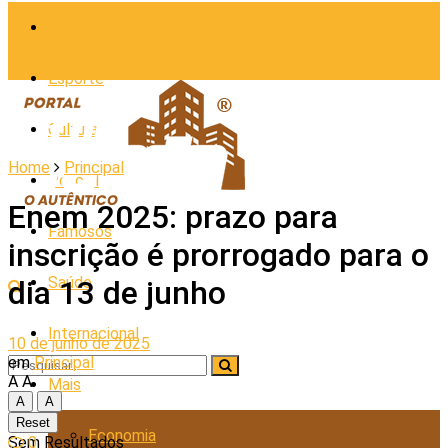
Cidades
Esporte
Cultura
Home
Principal
Policial
Enem 2025: prazo para
Famosos
inscrição é prorrogado para o
Saúde
dia 13 de junho
Internacional
10 de junho de 2025
em
Principal
A
A
Mais
A
A
Reset
Economia
0
Sem Resultados