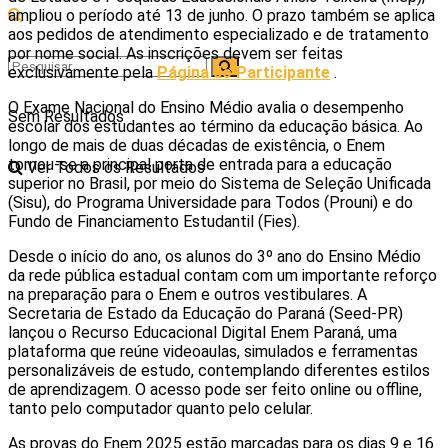
ampliou o período até 13 de junho. O prazo também se aplica
aos pedidos de atendimento especializado e de tratamento
por nome social. As inscrições devem ser feitas
exclusivamente pela
Página do Participante
.
O Exame Nacional do Ensino Médio avalia o desempenho
Sem Resultados
escolar dos estudantes ao término da educação básica. Ao
longo de mais de duas décadas de existência, o Enem
tornou-se a principal porta de entrada para a educação
Ver Todos os Resultados
superior no Brasil, por meio do Sistema de Seleção Unificada
(Sisu), do Programa Universidade para Todos (Prouni) e do
Fundo de Financiamento Estudantil (Fies).
Desde o início do ano, os alunos do 3º ano do Ensino Médio
da rede pública estadual contam com um importante reforço
na preparação para o Enem e outros vestibulares. A
Secretaria de Estado da Educação do Paraná (Seed-PR)
lançou o Recurso Educacional Digital Enem Paraná, uma
plataforma que reúne videoaulas, simulados e ferramentas
personalizáveis de estudo, contemplando diferentes estilos
de aprendizagem. O acesso pode ser feito online ou offline,
tanto pelo computador quanto pelo celular.
As provas do Enem 2025 estão marcadas para os dias 9 e 16