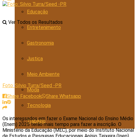
Educação
Ver Todos os Resultados
Entretenimento
Gastronomia
Justiça
Meio Ambiente
Foto: Silvio Turra/Seed -PR
Moda
Share Facebook
Share Whatsapp
Tecnologia
Os interessados em fazer o Exame Nacional do Ensino Médio
Trabalho
(Enem) 2025 terão mais tempo para fazer a inscrição. O
Ministério da Educação (MEC), por meio do Instituto Nacional
de Estudos e Pesquisas Educacionais Anísio Teixeira (Inep),