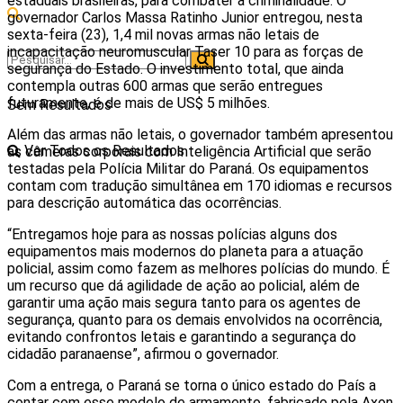
estaduais brasileiras, para combater a criminalidade. O
governador Carlos Massa Ratinho Junior entregou, nesta
sexta-feira (23), 1,4 mil novas armas não letais de
incapacitação neuromuscular Taser 10 para as forças de
segurança do Estado. O investimento total, que ainda
contempla outras 600 armas que serão entregues
futuramente, é de mais de US$ 5 milhões.
Sem Resultados
Além das armas não letais, o governador também apresentou
Ver Todos os Resultados
as câmeras corporais com Inteligência Artificial que serão
testadas pela Polícia Militar do Paraná. Os equipamentos
contam com tradução simultânea em 170 idiomas e recursos
para descrição automática das ocorrências.
“Entregamos hoje para as nossas polícias alguns dos
equipamentos mais modernos do planeta para a atuação
policial, assim como fazem as melhores polícias do mundo. É
um recurso que dá agilidade de ação ao policial, além de
garantir uma ação mais segura tanto para os agentes de
segurança, quanto para os demais envolvidos na ocorrência,
evitando confrontos letais e garantindo a segurança do
cidadão paranaense”, afirmou o governador.
Com a entrega, o Paraná se torna o único estado do País a
contar com esse modelo de armamento, fabricado pela Axon