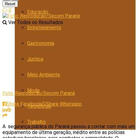
Reset
0
Educação
Ver Todos os Resultados
Entretenimento
Gastronomia
Justiça
Meio Ambiente
Moda
Foto: Reprodução/Secom Paraná
Share Facebook
Share Whatsapp
Tecnologia
Trabalho
A segurança pública do Paraná passou a contar com mais um
equipamento de última geração, inédito entre as polícias