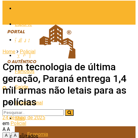
Cidades
Esporte
Cultura
Home
Policial
Policial
Com tecnologia de última
Famosos
geração, Paraná entrega 1,4
Saúde
mil armas não letais para as
polícias
Internacional
24 de maio de 2025
Mais
em
Policial
A
A
Economia
A
A
Sem Resultados