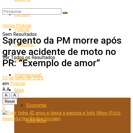
Cultura
Home
Policial
Policial
Sem Resultados
Sargento da PM morre após
Famosos
grave acidente de moto no
Ver Todos os Resultados
Saúde
PR: “Exemplo de amor”
Internacional
23 de julho de 2025
em
Policial
A
A
Mais
A
A
Reset
Economia
0
Educação