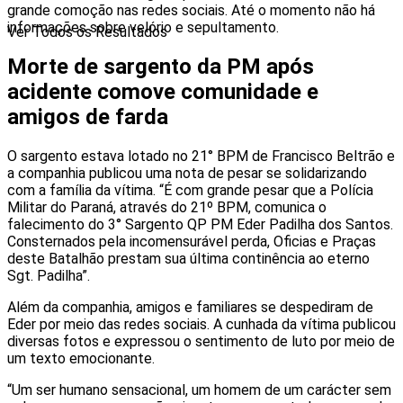
grande comoção nas redes sociais. Até o momento não há
informações sobre velório e sepultamento.
Ver Todos os Resultados
Morte de sargento da PM após
acidente comove comunidade e
amigos de farda
O sargento estava lotado no 21° BPM de Francisco Beltrão e
a companhia publicou uma nota de pesar se solidarizando
com a família da vítima. “É com grande pesar que a Polícia
Militar do Paraná, através do 21º BPM, comunica o
falecimento do 3° Sargento QP PM Eder Padilha dos Santos.
Consternados pela incomensurável perda, Oficias e Praças
deste Batalhão prestam sua última continência ao eterno
Sgt. Padilha”.
Além da companhia, amigos e familiares se despediram de
Eder por meio das redes sociais. A cunhada da vítima publicou
diversas fotos e expressou o sentimento de luto por meio de
um texto emocionante.
“Um ser humano sensacional, um homem de um carácter sem