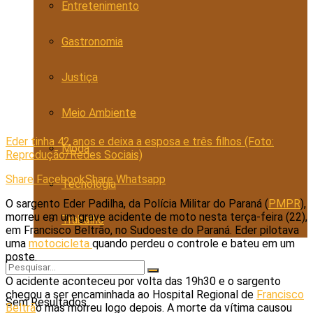
Entretenimento
Gastronomia
Justiça
Meio Ambiente
Eder tinha 42 anos e deixa a esposa e três filhos (Foto:
Moda
Reprodução/Redes Sociais)
Share Facebook
Share Whatsapp
Tecnologia
O sargento Eder Padilha, da Polícia Militar do Paraná (
PMPR
),
morreu em um grave acidente de moto nesta terça-feira (22),
Trabalho
em Francisco Beltrão, no Sudoeste do Paraná. Eder pilotava
uma
motocicleta
quando perdeu o controle e bateu em um
poste.
O acidente aconteceu por volta das 19h30 e o sargento
chegou a ser encaminhada ao Hospital Regional de
Francisco
Sem Resultados
Beltrã
o mas morreu logo depois. A morte da vítima causou