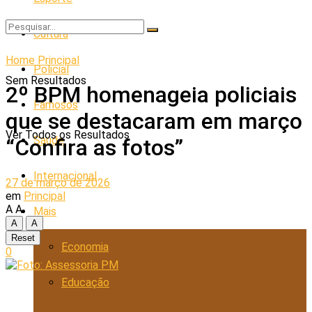
Cultura
Home
Principal
Policial
Sem Resultados
2º BPM homenageia policiais
Famosos
que se destacaram em março
Ver Todos os Resultados
Saúde
“Confira as fotos”
Internacional
27 de março de 2026
em
Principal
A
A
Mais
A
A
Reset
Economia
0
Educação