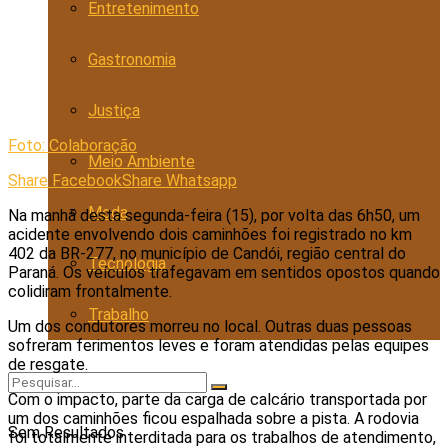
Entretenimento
Gastronomia
Justiça
Foto: Colaboração
Meio Ambiente
Share Facebook
Share Whatsapp
Moda
Na manhã desta segunda-feira (15), por volta das 6h50, um
acidente envolvendo dois caminhões foi registrado no km
402 da BR-277, no município de Candói, região central do
Tecnologia
Paraná. Os veículos trafegavam em sentidos opostos quando
colidiram frontalmente.
Trabalho
Um dos condutores morreu no local. Outras duas pessoas
sofreram ferimentos leves e foram atendidas pelas equipes
de resgate.
Com o impacto, parte da carga de calcário transportada por
um dos caminhões ficou espalhada sobre a pista. A rodovia
Sem Resultados
foi totalmente interditada para os trabalhos de atendimento,