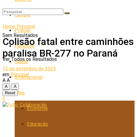
Cultura
Home
Principal
Policial
Sem Resultados
Colisão fatal entre caminhões
Famosos
paralisa BR-277 no Paraná
Ver Todos os Resultados
Saúde
15 de setembro de 2025
em
Principal
Internacional
A
A
A
A
Mais
Reset
0
Economia
Educação