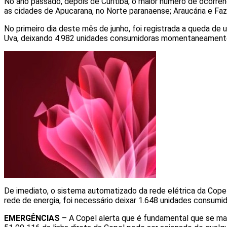
No ano passado, depois de Curitiba, o maior número de ocorrê
as cidades de Apucarana, no Norte paranaense; Araucária e Faze
No primeiro dia deste mês de junho, foi registrada a queda de 
Uva, deixando 4.982 unidades consumidoras momentaneamente 
De imediato, o sistema automatizado da rede elétrica da Copel i
rede de energia, foi necessário deixar 1.648 unidades consumid
EMERGÊNCIAS
– A Copel alerta que é fundamental que se ma