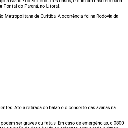
ampina Grande do Sul, com três casos; e com um caso em cada
 Pontal do Paraná, no Litoral.
o Metropolitana de Curitiba. A ocorrência foi na Rodovia da
ientes. Até a retirada do balão e o conserto das avarias na
e podem ser graves ou fatais. Em caso de emergências, o 0800