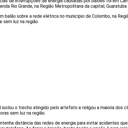
ncias de interrupções de energia causadas por balões foi em C
nda Rio Grande, na Região Metropolitana da capital; Guaratuba e
um balão sobre a rede elétrica no município de Colombo, na Regiã
sem luz na região.
solou o trecho atingido pelo artefato e religou a maioria dos cl
oras sem luz na região.
ntenha distância das redes de energia para evitar acidentes qu