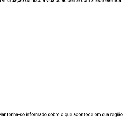
tar situação de risco à vida ou acidente com a rede elétrica.
. Mantenha-se informado sobre o que acontece em sua região.