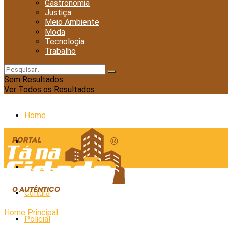
Gastronomia
Justiça
Meio Ambiente
Moda
Tecnologia
Trabalho
Sem Resultados
Ver Todos os Resultados
Home
Cidades
Esporte
Cultura
Home
Principal
Policial