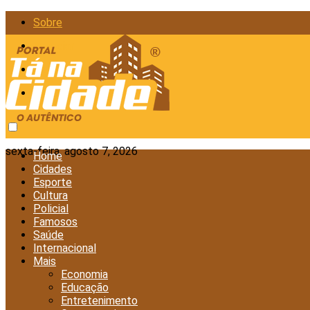
Sobre
Anunciar
Política de Privacidade
Contato
sexta-feira, agosto 7, 2026
Home
Cidades
Esporte
Cultura
Policial
Famosos
Saúde
Internacional
Mais
Economia
Educação
Entretenimento