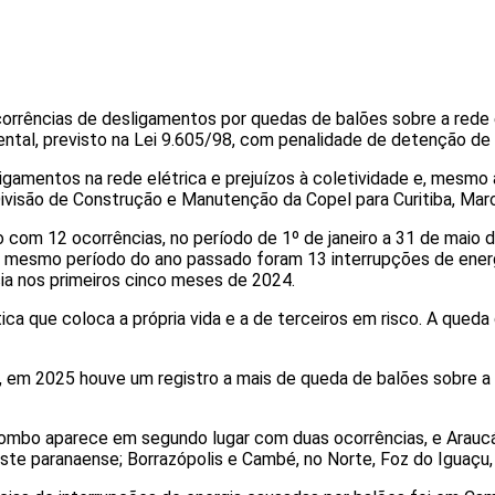
corrências de desligamentos por quedas de balões sobre a rede
iental, previsto na Lei 9.605/98, com penalidade de detenção d
gamentos na rede elétrica e prejuízos à coletividade e, mesmo 
ivisão de Construção e Manutenção da Copel para Curitiba, Mar
o com 12 ocorrências, no período de 1º de janeiro a 31 de maio 
o mesmo período do ano passado foram 13 interrupções de ener
ia nos primeiros cinco meses de 2024.
ca que coloca a própria vida e a de terceiros em risco. A queda 
 em 2025 houve um registro a mais de queda de balões sobre a 
lombo aparece em segundo lugar com duas ocorrências, e Arauc
te paranaense; Borrazópolis e Cambé, no Norte, Foz do Iguaçu, no