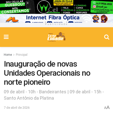
Publicidade
Home
Principal
Inauguração de novas
Unidades Operacionais no
norte pioneiro
09 de abril - 10h - Bandeirantes | 09 de abril - 15h -
Santo Antônio da Platina
A
7 de abril de 2026
A