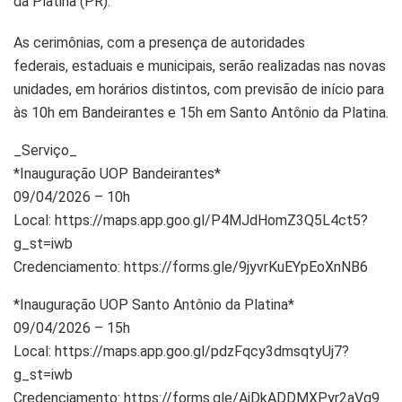
da Platina (PR).
As cerimônias, com a presença de autoridades
federais, estaduais e municipais, serão realizadas nas novas
unidades, em horários distintos, com previsão de início para
às 10h em Bandeirantes e 15h em Santo Antônio da Platina.
_Serviço_
*Inauguração UOP Bandeirantes*
09/04/2026 – 10h
Local: https://maps.app.goo.gl/P4MJdHomZ3Q5L4ct5?
g_st=iwb
Credenciamento: https://forms.gle/9jyvrKuEYpEoXnNB6
*Inauguração UOP Santo Antônio da Platina*
09/04/2026 – 15h
Local: https://maps.app.goo.gl/pdzFqcy3dmsqtyUj7?
g_st=iwb
Credenciamento: https://forms.gle/AjDkADDMXPyr2aVq9