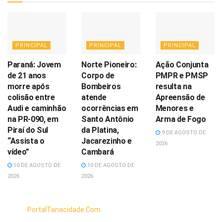
PRINCIPAL
PRINCIPAL
PRINCIPAL
Paraná: Jovem
Norte Pioneiro:
Ação Conjunta
de 21 anos
Corpo de
PMPR e PMSP
morre após
Bombeiros
resulta na
colisão entre
atende
Apreensão de
Audi e caminhão
ocorrências em
Menores e
na PR-090, em
Santo Antônio
Arma de Fogo
Piraí do Sul
da Platina,
9 DE AGOSTO DE
“Assista o
Jacarezinho e
2026
vídeo”
Cambará
10 DE AGOSTO DE
10 DE AGOSTO DE
2026
2026
PortalTanacidade.Com