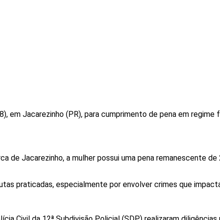
 (8), em Jacarezinho (PR), para cumprimento de pena em regime
a de Jacarezinho, a mulher possui uma pena remanescente de 2
dutas praticadas, especialmente por envolver crimes que impact
a Civil da 12ª Subdivisão Policial (SDP) realizaram diligências 