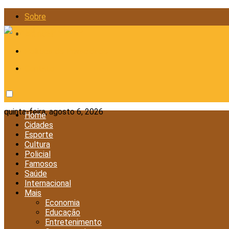
Sobre
Anunciar
Política de Privacidade
Contato
quinta-feira, agosto 6, 2026
Home
Cidades
Esporte
Cultura
Policial
Famosos
Saúde
Internacional
Mais
Economia
Educação
Entretenimento