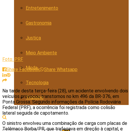
Entretenimento
Gastronomia
Justiça
Meio Ambiente
Foto: PRF
Moda
Share Facebook
Share Whatsapp
Tecnologia
Na tarde desta terça-feira (28), um acidente envolvendo dois
veículos provocou transtornos no km 496 da BR-376, em
Trabalho
Ponta Grossa. Segundo informações da Polícia Rodoviária
Federal (PRF), a ocorrência foi registrada como colisão
lateral seguida de capotamento.
O sinistro envolveu uma combinação de carga com placas de
Telêmaco Borba/PR, que trafegava em direção à capital, e