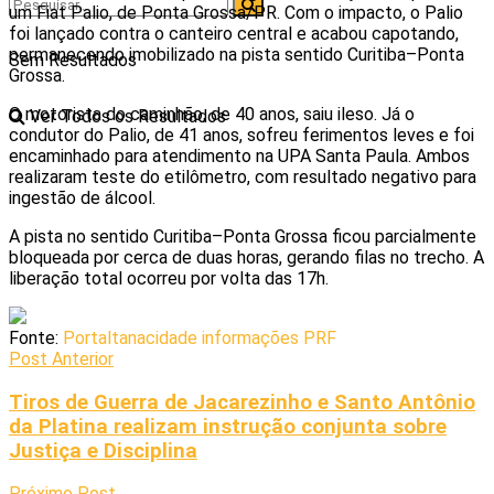
um Fiat Palio, de Ponta Grossa/PR. Com o impacto, o Palio
foi lançado contra o canteiro central e acabou capotando,
permanecendo imobilizado na pista sentido Curitiba–Ponta
Sem Resultados
Grossa.
O motorista do caminhão, de 40 anos, saiu ileso. Já o
Ver Todos os Resultados
condutor do Palio, de 41 anos, sofreu ferimentos leves e foi
encaminhado para atendimento na UPA Santa Paula. Ambos
realizaram teste do etilômetro, com resultado negativo para
ingestão de álcool.
A pista no sentido Curitiba–Ponta Grossa ficou parcialmente
bloqueada por cerca de duas horas, gerando filas no trecho. A
liberação total ocorreu por volta das 17h.
Fonte:
Portaltanacidade informações PRF
Post Anterior
Tiros de Guerra de Jacarezinho e Santo Antônio
da Platina realizam instrução conjunta sobre
Justiça e Disciplina
Próximo Post