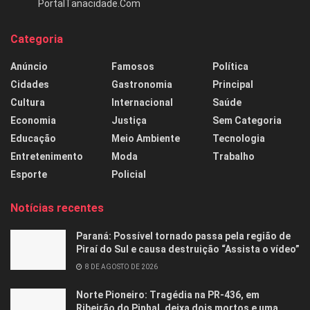
PortalTanacidade.Com
Categoria
Anúncio
Famosos
Política
Cidades
Gastronomia
Principal
Cultura
Internacional
Saúde
Economia
Justiça
Sem Categoria
Educação
Meio Ambiente
Tecnologia
Entretenimento
Moda
Trabalho
Esporte
Policial
Notícias recentes
Paraná: Possível tornado passa pela região de
Piraí do Sul e causa destruição “Assista o vídeo”
8 DE AGOSTO DE 2026
Norte Pioneiro: Tragédia na PR-436, em
Ribeirão do Pinhal, deixa dois mortos e uma