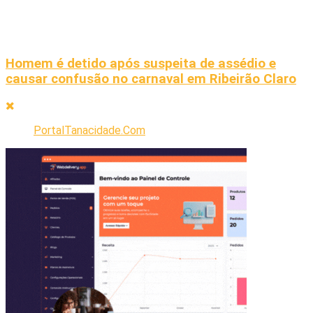
Homem é detido após suspeita de assédio e
causar confusão no carnaval em Ribeirão Claro
PortalTanacidade.Com