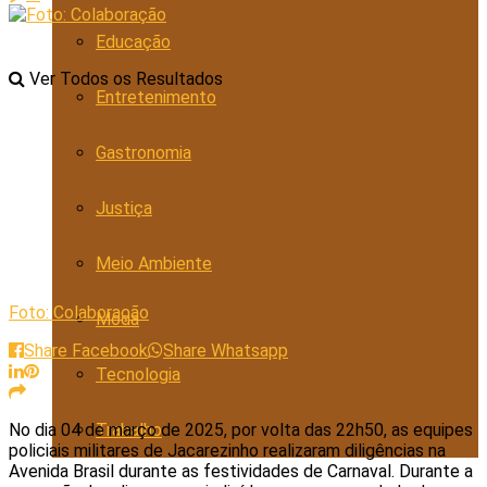
Educação
Ver Todos os Resultados
Entretenimento
Gastronomia
Justiça
Meio Ambiente
Foto: Colaboração
Moda
Share Facebook
Share Whatsapp
Tecnologia
No dia 04 de março de 2025, por volta das 22h50, as equipes
Trabalho
policiais militares de Jacarezinho realizaram diligências na
Avenida Brasil durante as festividades de Carnaval. Durante a