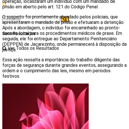
operação, localizaram um indivíduo com um mandado de
prisão em aberto pelo art. 121 do Código Penal.
O suspeito foi prontamente abordado pelos policiais, que
apresentaram o mandado de prisão e efetuaram a detenção.
Após a abordagem, o indivíduo foi encaminhado ao pronto-
socorro local para os procedimentos médicos de praxe. Em
Sem Resultados
seguida, ele foi entregue ao Departamento Penitenciário
(DEPPEN) de Jacarezinho, onde permanecerá à disposição da
Ver Todos os Resultados
justiça.
Essa ação ressalta a importância do trabalho diligente das
forças de segurança durante grandes eventos, assegurando a
ordem e o cumprimento das leis, mesmo em períodos
festivos.